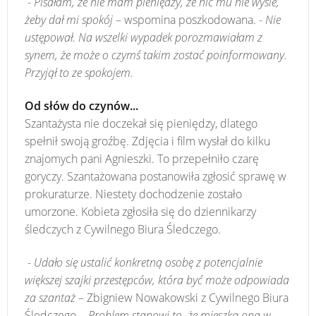
-
Pisałam, że nie mam pieniędzy, że nic mu nie wyśle,
żeby dał mi spokój
– wspomina poszkodowana. -
Nie
ustępował. Na wszelki wypadek porozmawiałam z
synem, że może o czymś takim zostać poinformowany.
Przyjął to ze spokojem.
Od słów do czynów...
Szantażysta nie doczekał się pieniędzy, dlatego
spełnił swoją groźbę. Zdjęcia i film wysłał do kilku
znajomych pani Agnieszki. To przepełniło czarę
goryczy. Szantażowana postanowiła zgłosić sprawę w
prokuraturze. Niestety dochodzenie zostało
umorzone. Kobieta zgłosiła się do dziennikarzy
śledczych z Cywilnego Biura Śledczego.
-
Udało się ustalić konkretną osobę z potencjalnie
większej szajki przestępców, która być może odpowiada
za szantaż
– Zbigniew Nowakowski z Cywilnego Biura
Śledczego. -
Problem stanowi to, że mieszka ona w