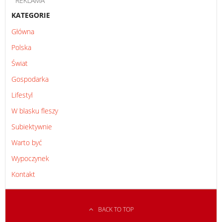
REKLAMA
KATEGORIE
Główna
Polska
Świat
Gospodarka
Lifestyl
W blasku fleszy
Subiektywnie
Warto być
Wypoczynek
Kontakt
BACK TO TOP