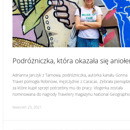
Podróżniczka, która okazała się anioł
Adrianna Jarczyk z Tarnowa, podróżniczka, autorka kanału Gonna
Travel pomogła Robinowi, mężczyźnie z Caracas. Zebrała pieniądz
za które kupił sprzęt potrzebny mu do pracy. Vlogerka została
nominowana do nagrody Travelery magazynu National Geographic
kwiecień 23, 2021