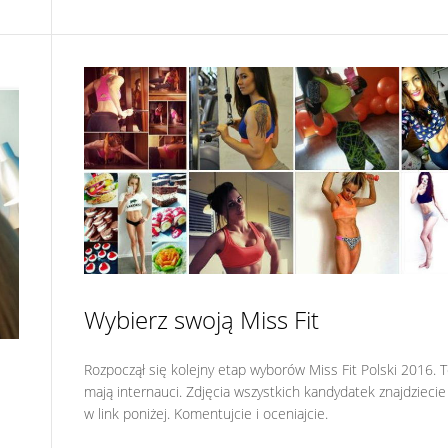
Wybierz swoją Miss Fit
Rozpoczął się kolejny etap wyborów Miss Fit Polski 2016. T
mają internauci. Zdjęcia wszystkich kandydatek znajdziecie 
w link poniżej. Komentujcie i oceniajcie.