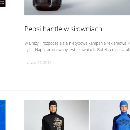
Pepsi hantle w siłowniach
W Brazylii rozpoczęła się nietypowa kampania reklamowa P
Light. Napój promowany jest siłowniach. Butelka ma kształt
marzec 27, 2016