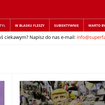
TYL
W BLASKU FLESZY
SUBIEKTYWNIE
WARTO B
ś ciekawym? Napisz do nas e-mail:
info@superfa