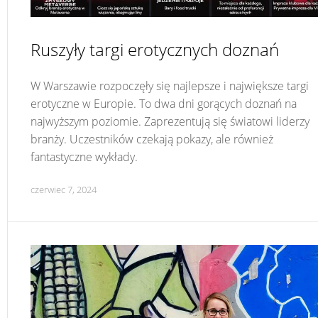
Ruszyły targi erotycznych doznań
W Warszawie rozpoczęły się najlepsze i największe targi
erotyczne w Europie. To dwa dni gorących doznań na
najwyższym poziomie. Zaprezentują się światowi liderzy
branży. Uczestników czekają pokazy, ale również
fantastyczne wykłady.
czerwiec 7, 2024