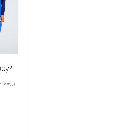
opy?
ielowego