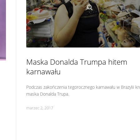
Maska Donalda Trumpa hitem
karnawału
Podczas zakończenia tegorocznego karnawału w Brazylii k
maska Donalda Trupa.
marzec 2, 2017