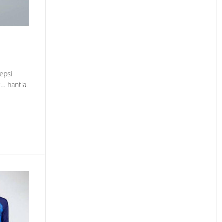
epsi
… hantla.