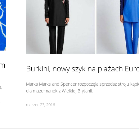
em
Burkini, nowy szyk na plażach Eur
Marka Marks and Spencer rozpoczęła sprzedaż stroju kąp
e,
dla muzułmanek z Wielkiej Brytanii.
.
marzec 23, 2016