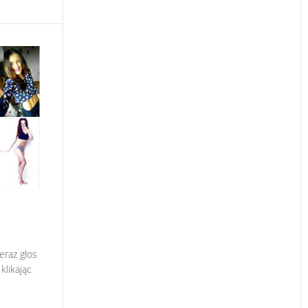
eraz głos
klikając