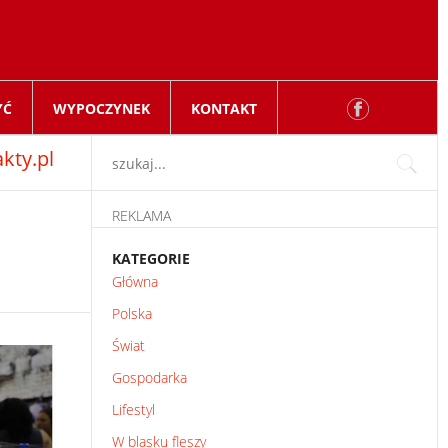
YĆ
WYPOCZYNEK
KONTAKT
kty.pl
REKLAMA
KATEGORIE
Główna
Polska
Świat
Gospodarka
Lifestyl
W blasku fleszy