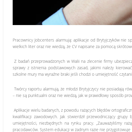
Pracownicy Jobcenters alarmują: aplikacje od Brytyjczyków nie s
wielkich liter oraz nie wiedzą, że CV napisane za pomocą skrót
Z badań przeprowadzonych w Walii na zlecenie firmy ubezpiecze
sprawy z istnienia podstawowych zasad, jakimi należy kierowa
szkolne mury ma wyraźne braki jeśli chodzi o umiejętność czytan
Twórcy raportu alarmują, że młodzi Brytyjczycy nie posiadają r
– nie są punktualni oraz nie wiedzą, jak w prawidłowy sposób pro
Aplikacje wielu badanych, z powodu rażących błędów ortograficzn
kwalifikacji zawodowych. Jak stwierdził przewodniczący grupy
umiejętności, niezbędnych na rynku pracy. „Zauważyliśmy ra
pracodawców. System edukacji w żadnym razie nie przygotowuje 