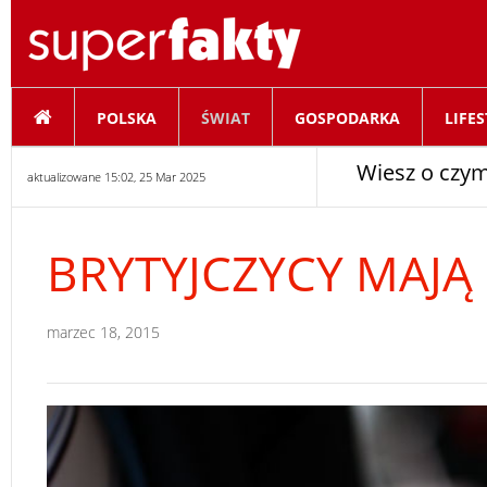
POLSKA
ŚWIAT
GOSPODARKA
LIFES
Wiesz o czym
aktualizowane 15:02, 25 Mar 2025
BRYTYJCZYCY MAJĄ
marzec 18, 2015