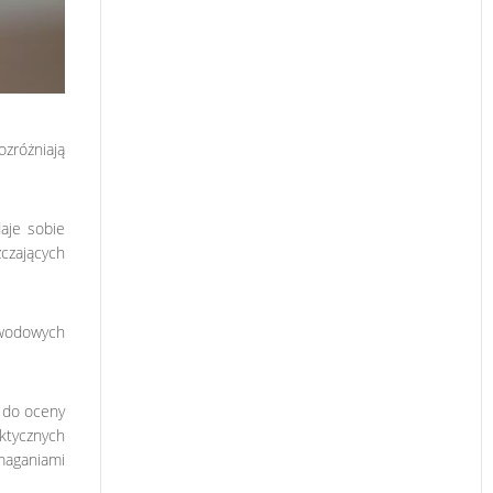
ozróżniają
aje sobie
czających
zawodowych
i do oceny
ktycznych
maganiami