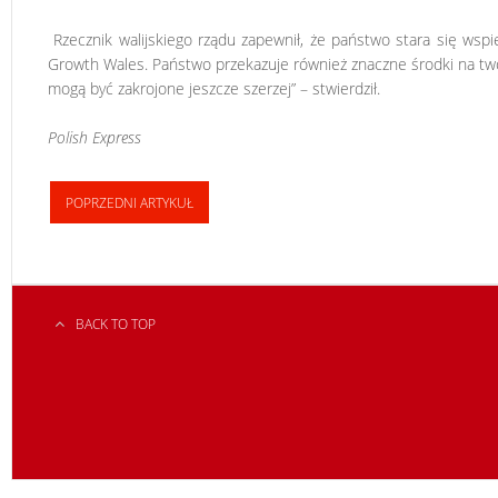
Rzecznik walijskiego rządu zapewnił, że państwo stara się wspi
Growth Wales. Państwo przekazuje również znaczne środki na two
mogą być zakrojone jeszcze szerzej” – stwierdził.
Polish Express
POPRZEDNI ARTYKUŁ
BACK TO TOP