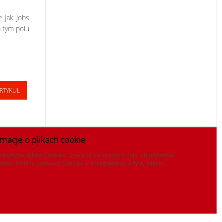
e jak Jobs
a tym polu
RTYKUŁ
rmacje o plikach cookie
na używa plików Cookies. Dowiedz się więcej o celu ich używania
iwości zmiany ustawień Cookies w przeglądarce.
Czytaj więcej...