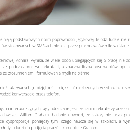
pełniają podstawowych norm poprawności językowej. Młodzi ludzie nie r
owców stosowanych w SMS-ach nie jest przez pracodawców mile widziane.
niowej Admiral wynika, że wiele osób ubiegających się o pracę nie zd
ć się podczas procesu rekrutacji, a znaczna liczba absolwentów opusz
ia ze zrozumieniem i formułowania myśli na piśmie.
ównież tak zwanych „umiejętności miękkich” niezbędnych w sytuacjach 
wadzić konwersację przez telefon.
ych i interpunkcyjnych, były odrzucane jeszcze zanim rekruterzy przeszl
 badawczej, William Graham, badanie dowodzi, że szkoły nie uczą pra
żące dysproporcje pomiędzy tym, czego naucza się w szkołach, a wy
młodych ludzi do podjęcia pracy” – komentuje Graham.