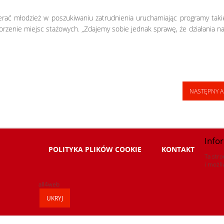
erać młodzież w poszukiwaniu zatrudnienia uruchamiając programy taki
rzenie miejsc stażowych. „Zdajemy sobie jednak sprawę, że działania n
NASTĘPNY A
Info
POLITYKA PLIKÓW COOKIE
KONTAKT
Ta stro
i możl
all4web