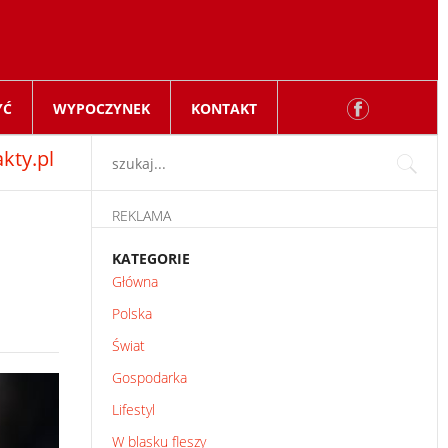
YĆ
WYPOCZYNEK
KONTAKT
kty.pl
REKLAMA
KATEGORIE
Główna
Polska
Świat
Gospodarka
Lifestyl
W blasku fleszy