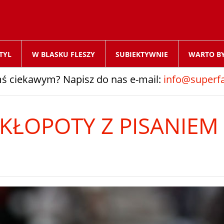
TYL
W BLASKU FLESZY
SUBIEKTYWNIE
WARTO B
ś ciekawym? Napisz do nas e-mail:
info@superfa
 KŁOPOTY Z PISANIEM