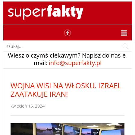
Wiesz o czymś ciekawym? Napisz do nas e-
mail:
info@superfakty.pl
WOJNA WISI NA WŁOSKU. IZRAEL
ZAATAKUJE IRAN!
kwiecień 15, 2024