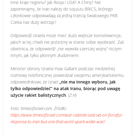
inne kraje regionu? Jak Rosja i USA? A Chiny? Nie
zapominajmy, że Iran należy do sojuszu BRICS, którego
członkowie odpowiadają za jedną trzecią światowego PKB.
Czeka nas duży wstrząs?
Odpowiedź Izraela może mieć dużo większe konsekwencje,
jakich w tej chwili nie jesteśmy w stanie sobie wyobrazić. Zaś
obietnica, że odpowiedź „nie wywoła szerszej wojny” niczym
innym, jak tylko płonnym złudzeniem.
Minister obrony Izraela Yoav Gallant podczas niedzielnej
rozmowy telefonicznej powiedział swojemu amerykańskiemu
odpowiednikowi, że Izrael
„nie ma innego wyboru, jak
tylko odpowiedzieć” na atak Iranu, biorąc pod uwagę
użycie rakiet balistycznych
.
(Z.H)
Foto: timesofisrael.com, Źródło:
https://www.timesofisrael.com/war-cabinet-said-set-on-forceful-
response-to-iran-but-one-that-wont-spark-wider-war/