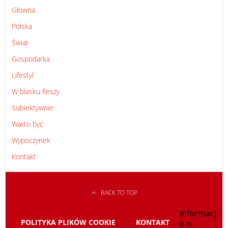
Główna
Polska
Świat
Gospodarka
Lifestyl
W blasku fleszy
Subiektywnie
Warto być
Wypoczynek
Kontakt
BACK TO TOP
Informacj
POLITYKA PLIKÓW COOKIE
KONTAKT
e o