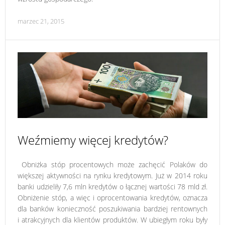
marzec 21, 2015
Weźmiemy więcej kredytów?
Obniżka stóp procentowych może zachęcić Polaków do
większej aktywności na rynku kredytowym. Już w 2014 roku
banki udzieliły 7,6 mln kredytów o łącznej wartości 78 mld zł.
Obniżenie stóp, a więc i oprocentowania kredytów, oznacza
dla banków konieczność poszukiwania bardziej rentownych
i atrakcyjnych dla klientów produktów. W ubiegłym roku były